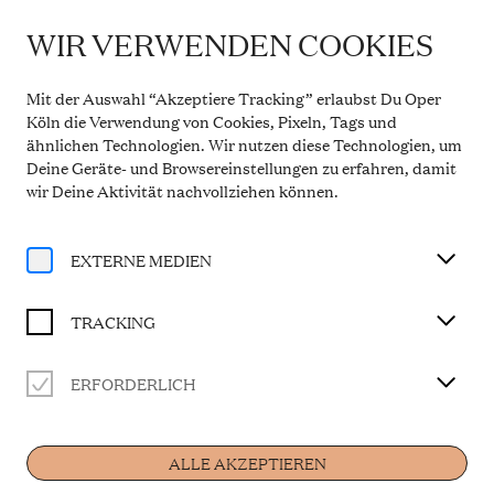
WIR VERWENDEN COOKIES
WICHTIGE INFORMATION
"SING HALLELUJA!"
Theaterservice während der Sommerpause
Mit der Auswahl “Akzeptiere Tracking” erlaubst Du Oper
Vom 20. Juli bis 31. August 2026 bleibt die
Köln die Verwendung von Cookies, Pixeln, Tags und
Theaterkasse in den Opern Passagen geschlossen.
ähnlichen Technologien. Wir nutzen diese Technologien, um
Der telefonische Service ist in dieser Zeit montags
Weihnachtskonzert des Jugendchors St. Stephan
Deine Geräte- und Browsereinstellungen zu erfahren, damit
bis freitags von 10 bis 14 Uhr erreichbar. Ab 1.
September 2026 gelten wieder die regulären
wir Deine Aktivität
nachvollziehen können
.
Öffnungszeiten.
BESETZUNG
Mehr Informationen
EXTERNE MEDIEN
Musikalische Leitung
Michael Kokott
TRACKING
ERFORDERLICH
Home
ALLE AKZEPTIEREN