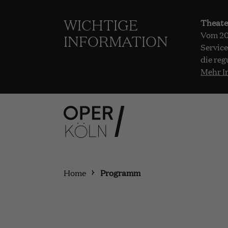
WICHTIGE
Theate
Vom 20.
INFORMATION
Service
die reg
Mehr I
Home
Programm