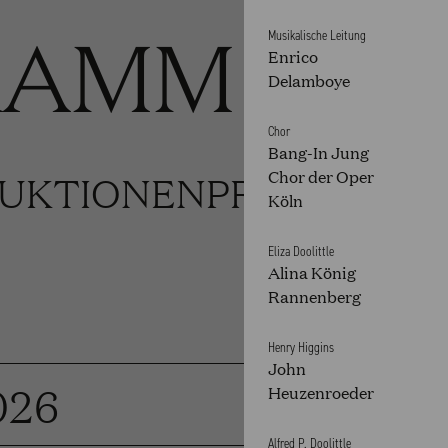
RAMM
Musikalische Leitung
Enrico
Delamboye
Chor
Bang-In Jung
UKTIONEN
PRODUKTION
Chor der Oper
Köln
Eliza Doolittle
Alina König
Rannenberg
Henry Higgins
John
026
Heuzenroeder
Alfred P. Doolittle