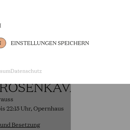
H
 und Besetzung
N
EINSTELLUNGEN SPEICHERN
6
ssum
Datenschutz
 ROSENKAVALIER
rauss
bis 22:15 Uhr, Opernhaus
 und Besetzung