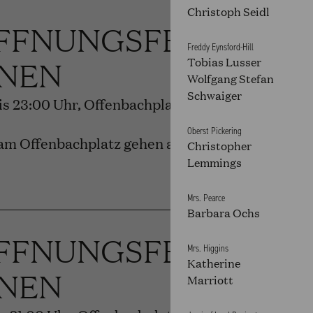
Christoph Seidl
FFNUNGSFEST DER
Freddy Eynsford-Hill
NEN
Tobias Lusser
Wolfgang Stefan
Schwaiger
bis 23:00 Uhr, Offenbachplatz
Oberst Pickering
am Offenbachplatz gehen auf.
Christopher
Lemmings
Mrs. Pearce
Barbara Ochs
FFNUNGSFEST DER
Mrs. Higgins
Katherine
NEN
Marriott