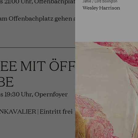
bis 21:00 Uhr, Offenbachplatz
Jamie / Lord Boxington
Wesley Harrison
am Offenbachplatz gehen auf.
REE MIT ÖFFENTLIC
BE
bis 19:30 Uhr, Opernfoyer
AVALIER | Eintritt frei