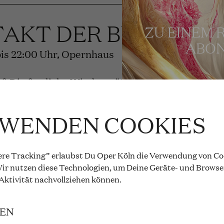
TAKT DER BÜHNEN
ZU EINEM 
ABON
 bis 22:00 Uhr, Opernhaus
f: Die festliche Wiedereröffnung
 und Besetzung
RWENDEN COOKIES
re Tracking” erlaubst Du Oper Köln die Verwendung von Coo
 ROSENKAVALIER
ir nutzen diese Technologien, um Deine Geräte- und Browse
 Aktivität
nachvollziehen können
.
rauss
IEN
bis 20:15 Uhr, Opernhaus