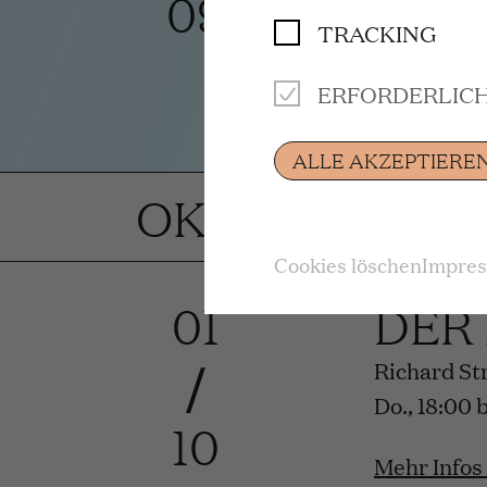
09
TRACKING
Premiere
ERFORDERLIC
Mehr Infos
ALLE AKZEPTIERE
OKTOBER 202
Cookies löschen
Impre
01
DER
/
Richard St
Do., 18:00 
10
Mehr Infos