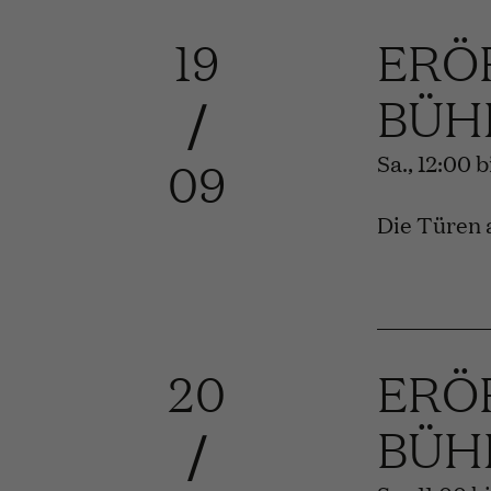
19
ERÖ
BÜH
/
Sa., 12:00 
09
Die Türen 
20
ERÖ
BÜH
/