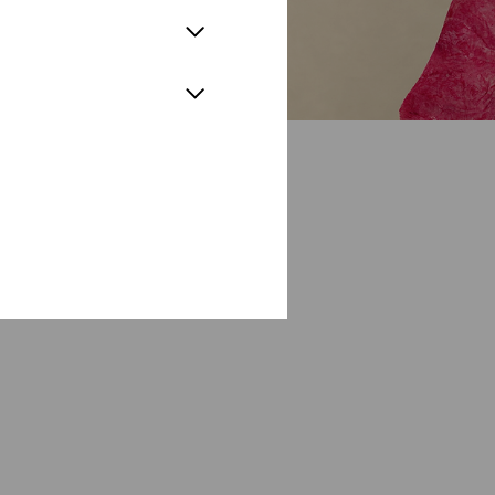
OPER PREISGRUPPE O
TICKET KAUFEN
Oper Preisgruppe K