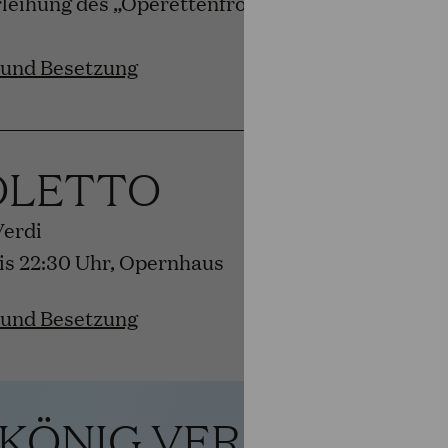
rleihung des „Operettenfroschs“ von BR-Klassik
 und Besetzung
OLETTO
Verdi
bis 22:30 Uhr, Opernhaus
 und Besetzung
 KÖNIG VERSCHENK