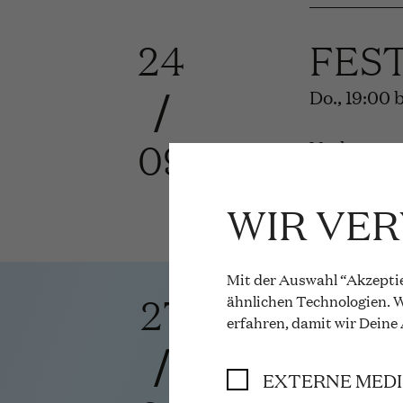
24
FES
/
Do., 19:00
09
Vorhang au
Mehr Infos
WIR VE
Mit der Auswahl “Akzeptie
27
DER
ähnlichen Technologien. W
erfahren, damit wir Deine
/
Richard St
EXTERNE MED
So., 16:00 