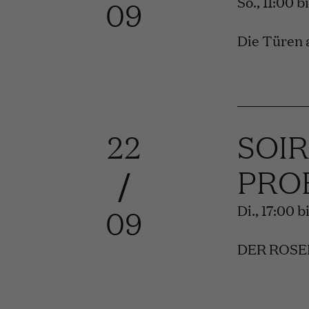
So., 11:00 
09
Die Türen 
22
SOI
PRO
/
Di., 17:00 
09
DER ROSENK