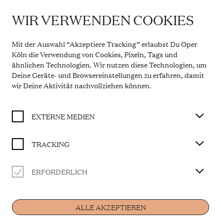
WIR VERWENDEN COOKIES
WICHTIGE INFORMATION
DIE NACHTIGALL
Theaterservice während der Sommerpause
Mit der Auswahl “Akzeptiere Tracking” erlaubst Du Oper
Vom 20. Juli bis 31. August 2026 bleibt die
Köln die Verwendung von Cookies, Pixeln, Tags und
TICKET KAUFEN
Theaterkasse in den Opern Passagen geschlossen.
ähnlichen Technologien. Wir nutzen diese Technologien, um
Der telefonische Service ist in dieser Zeit montags
Deine Geräte- und Browsereinstellungen zu erfahren, damit
bis freitags von 10 bis 14 Uhr erreichbar. Ab 1.
September 2026 gelten wieder die regulären
wir Deine Aktivität
nachvollziehen können
.
Libretto von Stepan Stepanowitsch Mitussow nach
Öffnungszeiten.
dem Märchen „Des Kaisers Nachtigall“ von Hans
Mehr Informationen
Christian Andersen
EXTERNE MEDIEN
in einer Bearbeitung der Kompositionsklasse
Manfred Trojahn
TRACKING
ERFORDERLICH
BESETZUNG
Home
Musikalische Leitung
Rainer Mühlbach
ALLE AKZEPTIEREN
Die Nachtigall