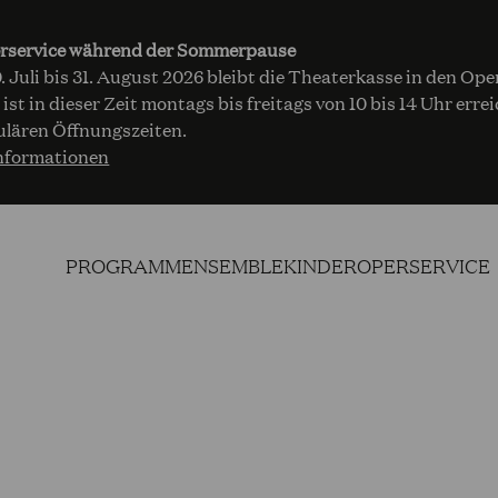
rservice während der Sommerpause
 Juli bis 31. August 2026 bleibt die Theaterkasse in den Op
 ist in dieser Zeit montags bis freitags von 10 bis 14 Uhr err
ulären Öffnungszeiten.
nformationen
PROGRAMM
ENSEMBLE
KINDEROPER
SERVICE