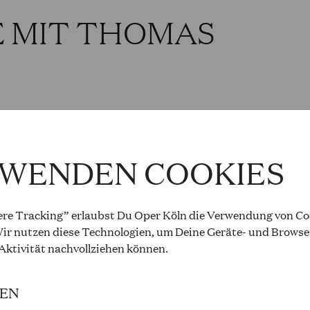
E MIT THOMAS
6
RWENDEN COOKIES
 KÖNIG VERSCHENK
re Tracking” erlaubst Du Oper Köln die Verwendung von Coo
ir nutzen diese Technologien, um Deine Geräte- und Browse
tthias Kaufmann
 Aktivität
nachvollziehen können
.
bis 16:00 Uhr, Kinderoper
IEN
ung