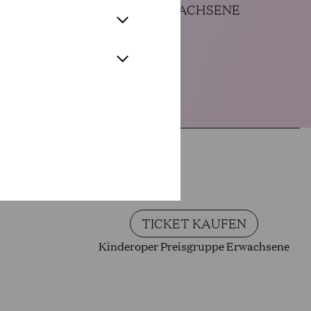
ERWACHSENE
T WAS
TICKET KAUFEN
Kinderoper Preisgruppe Erwachsene