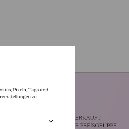
T WAS
kies, Pixeln, Tags und
reinstellungen zu
AUSVERKAUFT
KINDEROPER PREISGRUPPE