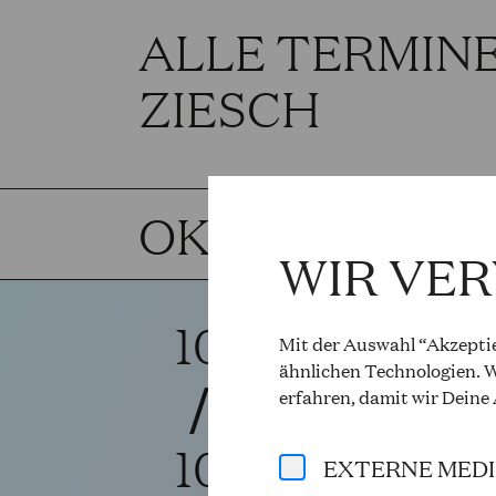
ALLE TERMIN
ZIESCH
OKTOBER 202
WIR VE
10
DER
Mit der Auswahl “Akzeptie
ähnlichen Technologien. W
/
Philipp Ma
erfahren, damit wir Deine
Sa., 15:00 
10
EXTERNE MED
Uraufführ