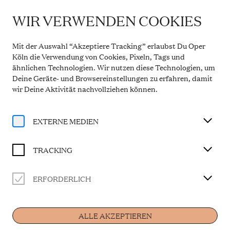
WIR VERWENDEN COOKIES
WICHTIGE INFORMATION
Theaterservice während der Sommerpause
Mit der Auswahl “Akzeptiere Tracking” erlaubst Du Oper
Vom 20. Juli bis 31. August 2026 bleibt die
Köln die Verwendung von Cookies, Pixeln, Tags und
Theaterkasse in den Opern Passagen geschlossen.
ähnlichen Technologien. Wir nutzen diese Technologien, um
Der telefonische Service ist in dieser Zeit montags
Deine Geräte- und Browsereinstellungen zu erfahren, damit
bis freitags von 10 bis 14 Uhr erreichbar. Ab 1.
September 2026 gelten wieder die regulären
wir Deine Aktivität
nachvollziehen können
.
Öffnungszeiten.
Mehr Informationen
EXTERNE MEDIEN
TRACKING
ERFORDERLICH
Künstler
ALLE AKZEPTIEREN