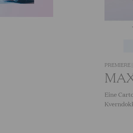
PREMIERE 
MAX
Eine Carto
Kverndokk