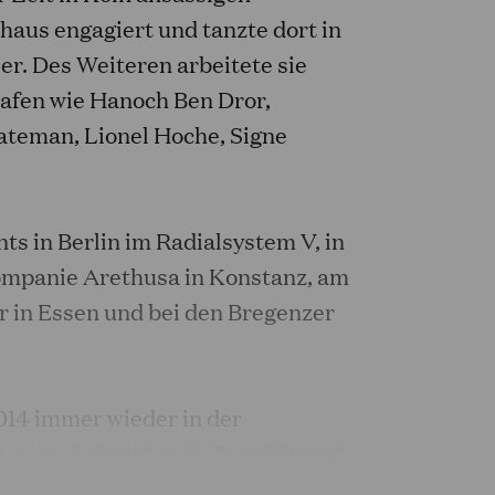
aus engagiert und tanzte dort in
er. Des Weiteren arbeitete sie
afen wie Hanoch Ben Dror,
teman, Lionel Hoche, Signe
s in Berlin im Radialsystem V, in
ompanie Arethusa in Konstanz, am
 in Essen und bei den Bregenzer
014 immer wieder in der
u. a. in „Solaris“ und „Tannhäuser“
ie: Emmanuelle Bastet), „La