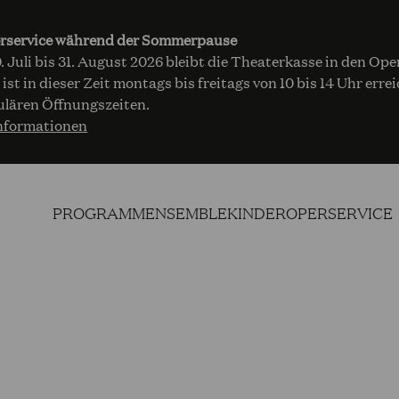
rservice während der Sommerpause
 Juli bis 31. August 2026 bleibt die Theaterkasse in den Op
 ist in dieser Zeit montags bis freitags von 10 bis 14 Uhr err
ulären Öffnungszeiten.
nformationen
PROGRAMM
ENSEMBLE
KINDEROPER
SERVICE