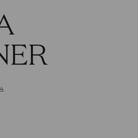
A
NER
TA