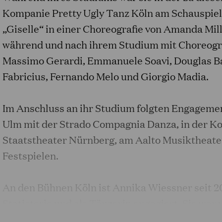
Kompanie Pretty Ugly Tanz Köln am Schauspielh
„Giselle“ in einer Choreografie von Amanda Mill
während und nach ihrem Studium mit Choreogr
Massimo Gerardi, Emmanuele Soavi, Douglas Ba
Fabricius, Fernando Melo und Giorgio Madia.
Im Anschluss an ihr Studium folgten Engagement
Ulm mit der Strado Compagnia Danza, in der K
Staatstheater Nürnberg, am Aalto Musiktheater
Festspielen.
An den Bühnen Köln ist Annika Wiessner seit 2
Statisterie und als Tänzerin engagiert. Sie war 
(Regie: Patrick Kinmonth), „Don Giovanni“ (Reg