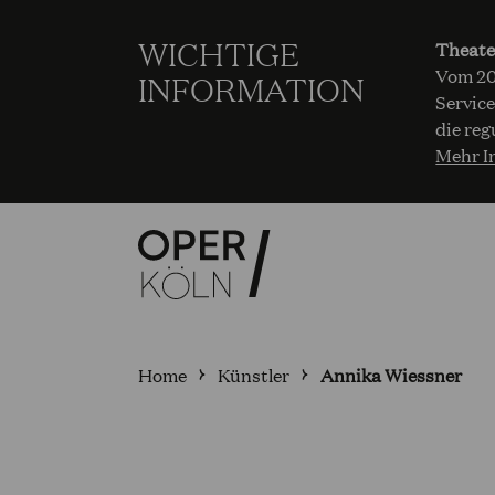
WICHTIGE
Theate
Vom 20.
INFORMATION
Service
die reg
Mehr I
Home
Künstler
Annika Wiessner