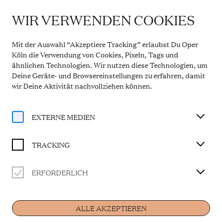
WIR VERWENDEN COOKIES
WICHTIGE INFORMATION
Theaterservice während der Sommerpause
Mit der Auswahl “Akzeptiere Tracking” erlaubst Du Oper
Vom 20. Juli bis 31. August 2026 bleibt die
Köln die Verwendung von Cookies, Pixeln, Tags und
Theaterkasse in den Opern Passagen geschlossen.
ähnlichen Technologien. Wir nutzen diese Technologien, um
Der telefonische Service ist in dieser Zeit montags
Deine Geräte- und Browsereinstellungen zu erfahren, damit
bis freitags von 10 bis 14 Uhr erreichbar. Ab 1.
September 2026 gelten wieder die regulären
wir Deine Aktivität
nachvollziehen können
.
Öffnungszeiten.
Mehr Informationen
EXTERNE MEDIEN
TRACKING
Abonnements
ERFORDERLICH
SONNTAGS-ABO
ALLE AKZEPTIEREN